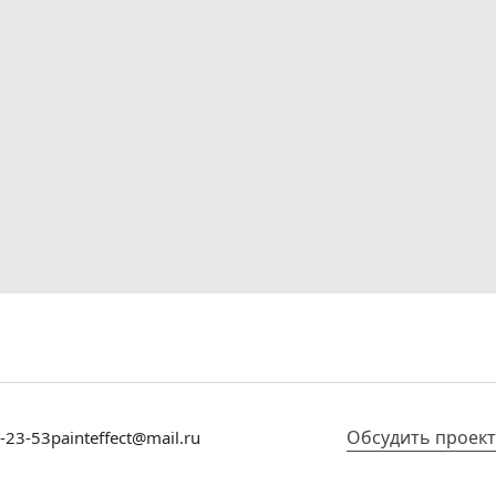
Обсудить проект
7-23-53
painteffect@mail.ru